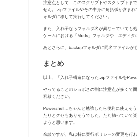
注意点として、このスクリプトやスクリプトま
せん。.zipファイルやその中身に角括弧が含
ォルダに移して実行してください。
また、入れ子ならフォルダ名が異なっていても
ゲームにおける「Mods」フォルダや、エディタに
あとさらに、backupフォルダに同名ファイル
まとめ
以上、「入れ子構造になった.zipファイルをPowe
やってることのショボさの割に注意点が多くて面
容赦ください。
Powershell…ちゃんと勉強したら便利に使
たりとクセもありそうでした。ただ触っていて楽しか
ようと思います。
余談ですが、私は特に実行ポリシーの変更を行