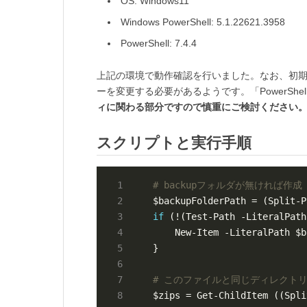
OS: Windows11
Windows PowerShell: 5.1.22621.3958
PowerShell: 7.4.4
上記の環境で動作確認を行いました。なお、初期状
ーを変更する必要があるようです。「PowerSh
ィに関わる部分ですので慎重にご検討ください
スクリプトと実行手順
# backupフォルダが無ければ作成
$backupFolderPath = (Split-P
if
# このファイルと同じディレクトリ
$zips = Get-ChildItem ((Spli