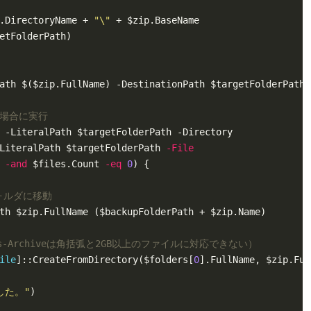
.DirectoryName + 
"\"
る場合に実行
LiteralPath $targetFolderPath 
-File
-and
 $files.Count 
-eq
0
フォルダに移動
ss-Archiveは角括弧と2GB以上のファイルに対応できない）
ile
]::CreateFromDirectory($folders[
0
した。"