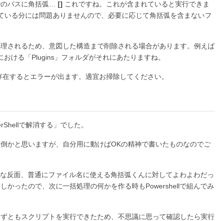
でのパスに角括弧…
[]
これですね。これが含まれていると実行できま
まれている分には問題ありませんので、必要に応じて角括弧を含まないフ
処理されるため、意図した構造まで削除される場合があります。例えば
おける「Plugins」フォルダがそれにあたりますね。
が存在するとエラーが出ます。適宜お掃除してください。
rShellで解消する」でした。
倒かと思いますが、自分用に動けばOKの精神で書いたものなのでご
えそうな反面、普通にファイル名に使える角括弧くんに対してよわよわだっ
ったので、次に一括処理の何かを作る時もPowershellで組んでみ
わずともスクリプトを実行できたため、不思議に思って確認したら実行