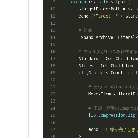
foreach
 ($zip 
in
    $targetFolderPath = $zip
    echo (
"Target: "
# 解凍
# フォルダが1つのみ存在す
    $files = Get-ChildItem -
if
 ($folders.Count 
-eq
1
# 元の.zipをbackup
# 圧縮（標準のCompre
        [
IO.Compression.ZipF
        echo (
"圧縮が完了しま