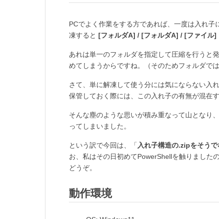
PCでよく作業をする方であれば、一度は入れ子に
凍すると
[フォルダA] / [フォルダA] / [ファイル]
あれは単一のフォルダを指定して圧縮を行うと
めてしまうからですね。（そのためフォルダで
さて、単に解凍して使う分には気にならない入れ
保管しておく際には、この入れ子の有無が混在
そんな塵のような思いが積み重なって山となり、
ってしまいました。
という訳で今回は、「
入れ子構造の.zipをそうでな
お、私はその日初めてPowerShellを触りました
どうぞ。
動作環境