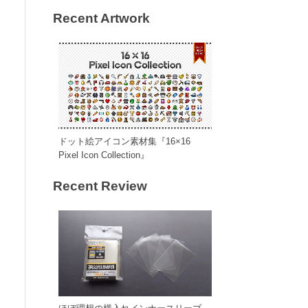
Recent Artwork
ドット絵アイコン素材集『16×16
Pixel Icon Collection』
Recent Review