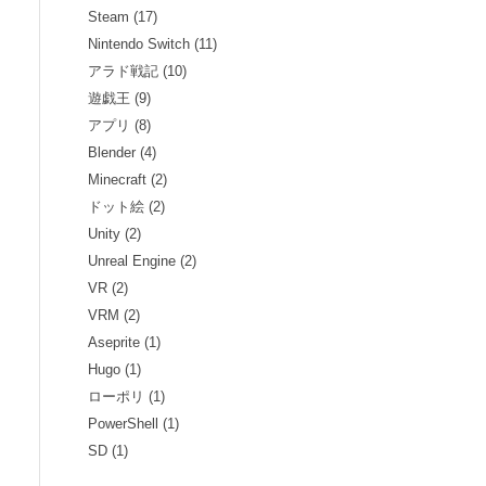
Steam (17)
Nintendo Switch (11)
アラド戦記 (10)
遊戯王 (9)
アプリ (8)
Blender (4)
Minecraft (2)
ドット絵 (2)
Unity (2)
Unreal Engine (2)
VR (2)
VRM (2)
Aseprite (1)
Hugo (1)
ローポリ (1)
PowerShell (1)
SD (1)