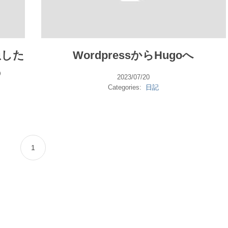
患した
WordpressからHugoへ
の
2023/07/20
Categories:
日記
1