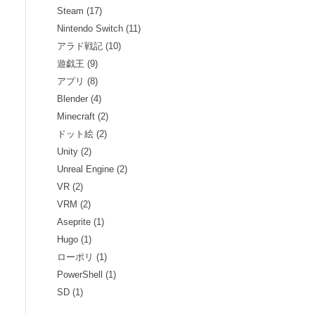
Steam (17)
Nintendo Switch (11)
アラド戦記 (10)
遊戯王 (9)
アプリ (8)
Blender (4)
Minecraft (2)
ドット絵 (2)
Unity (2)
Unreal Engine (2)
VR (2)
VRM (2)
Aseprite (1)
Hugo (1)
ローポリ (1)
PowerShell (1)
SD (1)