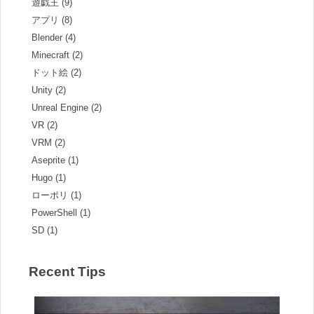
遊戯王 (9)
アプリ (8)
Blender (4)
Minecraft (2)
ドット絵 (2)
Unity (2)
Unreal Engine (2)
VR (2)
VRM (2)
Aseprite (1)
Hugo (1)
ローポリ (1)
PowerShell (1)
SD (1)
Recent Tips