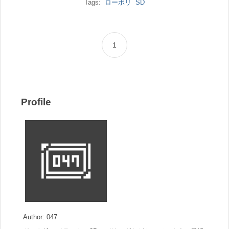
Tags:
ローポリ
SD
1
Profile
Author: 047